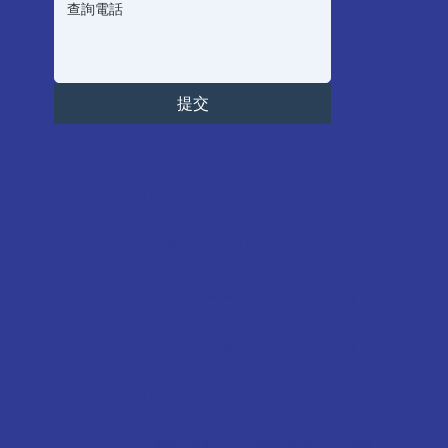
提交
9791 5955
info@primehkpac.com
Prime Academic Consultancy
Prime Academic Consultancy
9791 5955
九龍油尖旺太子彌敦道794-802號