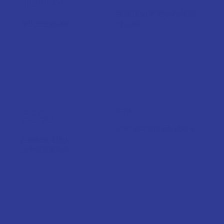
100%
英國頂尖寄宿學校報讀
學生簽證成功率
成功率
98%
85%
牛津/劍橋獲得面試成功率
英國和澳洲頂尖
大學報讀成功率