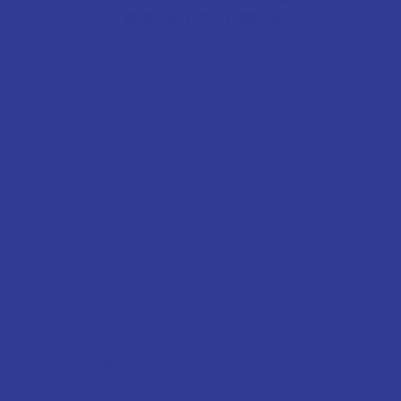
協成行太子中心13樓03室
Copyright © 2024 Prime Academic
Consultancy. All rights reserved.