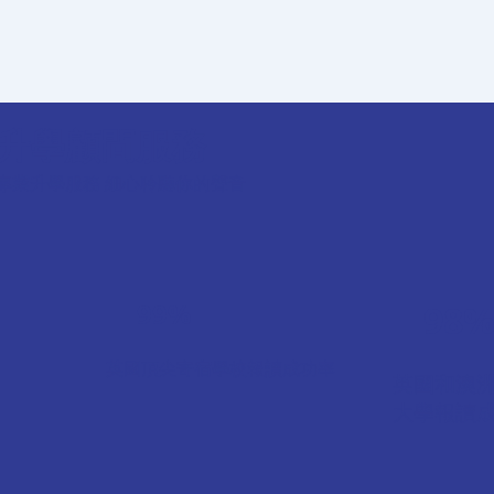
升學顧問服務
專業升學服務 細心聆聽你的聲音
99%
98
英國頂尖寄宿學校報讀成功率
英國和澳
大學報讀