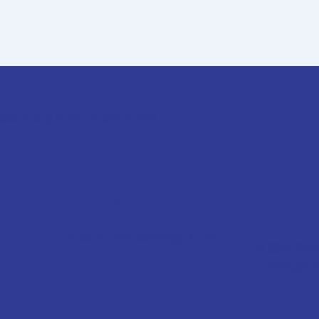
升學顧問服務
專業升學服務 細心聆聽你的聲音
99%
98
英國頂尖寄宿學校報讀成功率
英國和澳
大學報讀