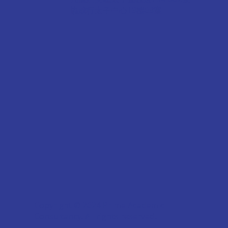
協成行太子中心13樓03室
Copyright © 2024 Prime Academic
Consultancy. All rights reserved.