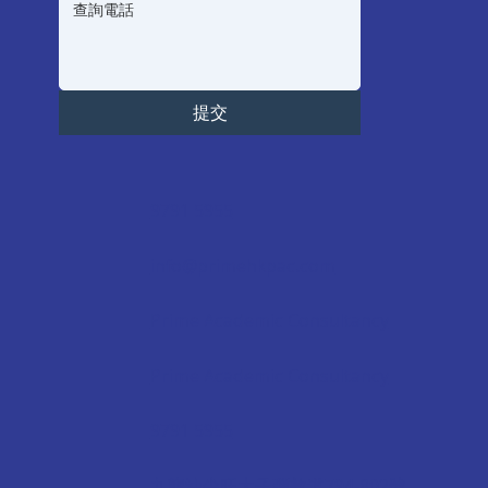
提交
9791 5955
info@primehkpac.com
Prime Academic Consultancy
Prime Academic Consultancy
9791 5955
九龍油尖旺太子彌敦道794-802號