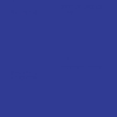
100%
英國頂尖寄宿學校報讀
學生簽證成功率
成功率
98%
85%
牛津/劍橋獲得面試成功率
英國和澳洲頂尖
大學報讀成功率