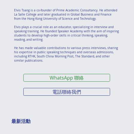
Elvis Tsang is a co-founder of Prime Academic Consultancy. He attended
La Salle College and later graduated in Global Business and Finance
from the Hong Kong University of Science and Technology.
Elvis plays a crucial role as an educator, specializing in interview and
speaking training. He founded Speaker Academy with the aim of inspiring
students to develop high-order skills in critical thinking, speaking,
reading, and writing.
He has made valuable contributions to various press interviews, sharing
his expertise in public speaking techniques and overseas admissions,
including RTHK, South China Morning Post, The Standard, and other
similar publications.
WhatsApp 聯絡
電話聯絡我們
最新活動