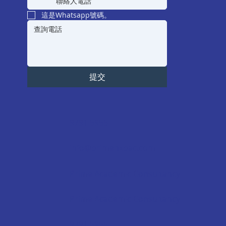
這是Whatsapp號碼。
提交
9791 5955
info@primehkpac.com
Prime Academic Consultancy
Prime Academic Consultancy
9791 5955