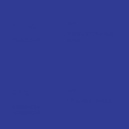
100%
99%
英國頂尖寄宿學校報讀
學生簽證成功率
成功率
98%
85%
牛津/劍橋獲得面試成功率
英國和澳洲頂尖
大學報讀成功率