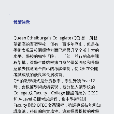
​報讀注意
Queen Ethelburga's Collegiate (QE) 是一所聲
望很高的寄宿學校，僅有一百多年歷史，但是在
學術表現及校園環境方面已經晉升至全英十大的
水平。學校的獨特「院」、「部」並行的高中課
程架構，讓學生能夠根據自身的學習強項和升學
意願去挑選適合自己的考試學制，使 QE 在公開
考試成績的優良率長居榜首。
QE 的教學模式是分流教學，學生升讀 Year12 
時，會根據學術成績表現，被分配入讀學校的 
College 或 Faculty：College 開設傳統的 GCSE 
和 A-Level 公開考試課程，集中學術培訓；
Faculty 則設 BTEC 文憑課程，強調專業技能和知
識訓練，科目偏向實務性。這種擇優提拔的教學