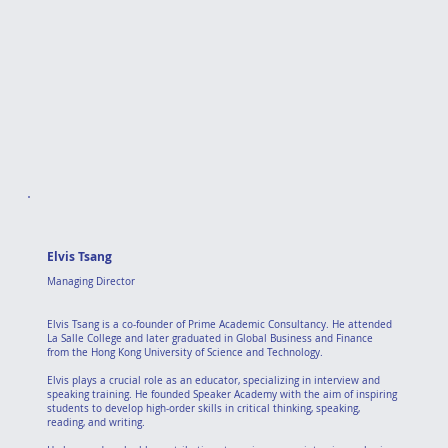
Elvis Tsang
Managing Director
Elvis Tsang is a co-founder of Prime Academic Consultancy. He attended
La Salle College and later graduated in Global Business and Finance
from the Hong Kong University of Science and Technology.
Elvis plays a crucial role as an educator, specializing in interview and
speaking training. He founded Speaker Academy with the aim of inspiring
students to develop high-order skills in critical thinking, speaking,
reading, and writing.