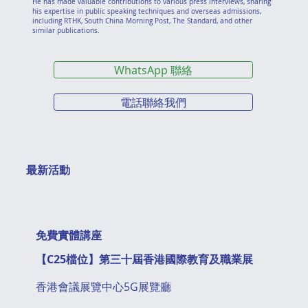
He has made valuable contributions to various press interviews, sharing
his expertise in public speaking techniques and overseas admissions,
including RTHK, South China Morning Post, The Standard, and other
similar publications.
WhatsApp 聯絡
電話聯絡我們
最新活動
免費實體講座
【C25檔位】第三十屆香港國際教育及職業展
香港會議展覽中心5G展覽廳