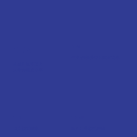
98%
85%
牛津/劍橋獲得面試成功率
英國和澳洲頂尖
大學報讀成功率
150+
10+年
頂尖顧問團隊
海外升學顧問經驗