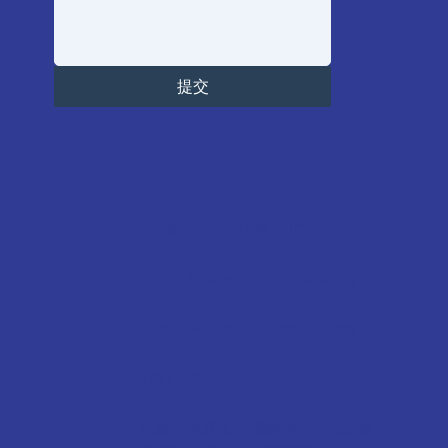
提交
9791 5955
info@primehkpac.com
Prime Academic Consultancy
Prime Academic Consultancy
9791 5955
九龍油尖旺太子彌敦道794-802號