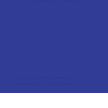
協成行太子中心13樓03室
Copyright © 2024 Prime Academic
Consultancy. All rights reserved.