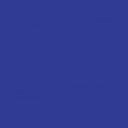
100%
99%
英國頂尖寄宿學校報讀
學生簽證成功率
成功率
98%
85%
牛津/劍橋獲得面試成功率
英國和澳洲頂尖
大學報讀成功率