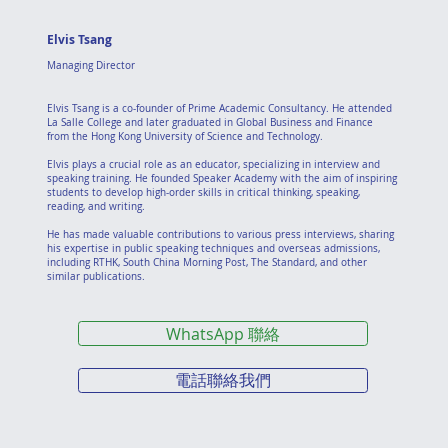
Elvis Tsang
Managing Director
Elvis Tsang is a co-founder of Prime Academic Consultancy. He attended
La Salle College and later graduated in Global Business and Finance
from the Hong Kong University of Science and Technology.
Elvis plays a crucial role as an educator, specializing in interview and
speaking training. He founded Speaker Academy with the aim of inspiring
students to develop high-order skills in critical thinking, speaking,
reading, and writing.
He has made valuable contributions to various press interviews, sharing
his expertise in public speaking techniques and overseas admissions,
including RTHK, South China Morning Post, The Standard, and other
similar publications.
WhatsApp 聯絡
電話聯絡我們