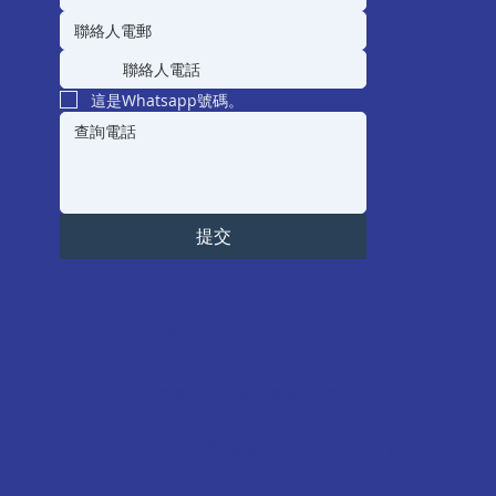
這是Whatsapp號碼。
提交
9791 5955
info@primehkpac.com
Prime Academic Consultancy