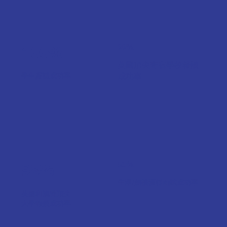
100%
99%
英國頂尖寄宿學校報讀
學生簽證成功率
成功率
98%
85%
牛津/劍橋獲得面試成功率
英國和澳洲頂尖
大學報讀成功率