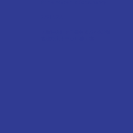
Prime Academic Consultancy
9791 5955
九龍油尖旺太子彌敦道794-802號
協成行太子中心13樓03室