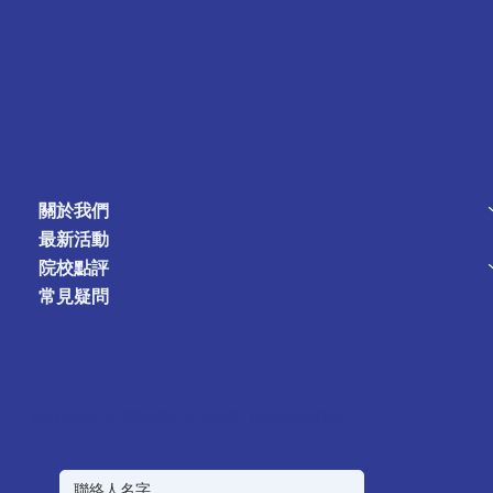
關於我們
最新活動
院校點評
常見疑問
如有任何對海外升學(英美澳加)或入學培訓，歡迎隨時與我們聯絡。