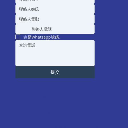
這是Whatsapp號碼。
提交
9791 5955
info@primehkpac.com
Prime Academic Consultancy