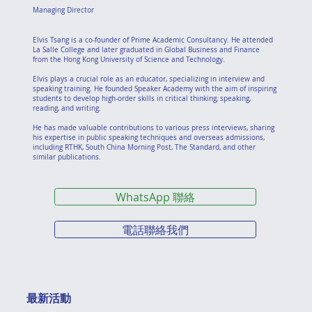
Managing Director
Elvis Tsang is a co-founder of Prime Academic Consultancy. He attended
La Salle College and later graduated in Global Business and Finance
from the Hong Kong University of Science and Technology.
Elvis plays a crucial role as an educator, specializing in interview and
speaking training. He founded Speaker Academy with the aim of inspiring
students to develop high-order skills in critical thinking, speaking,
reading, and writing.
He has made valuable contributions to various press interviews, sharing
his expertise in public speaking techniques and overseas admissions,
including RTHK, South China Morning Post, The Standard, and other
similar publications.
WhatsApp 聯絡
電話聯絡我們
最新活動