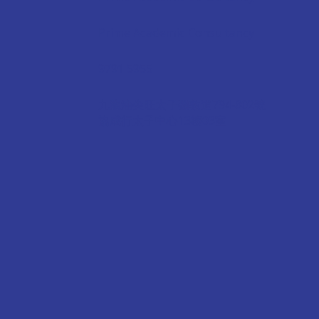
Prime Academic Consultancy
9791 5955
九龍油尖旺太子彌敦道794-802號
協成行太子中心13樓03室