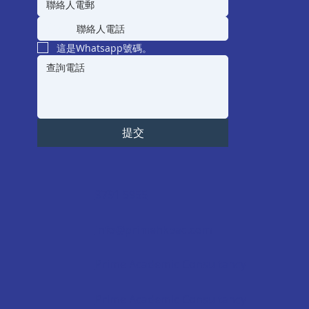
這是Whatsapp號碼。
提交
9791 5955
info@primehkpac.com
Prime Academic Consultancy
Prime Academic Consultancy