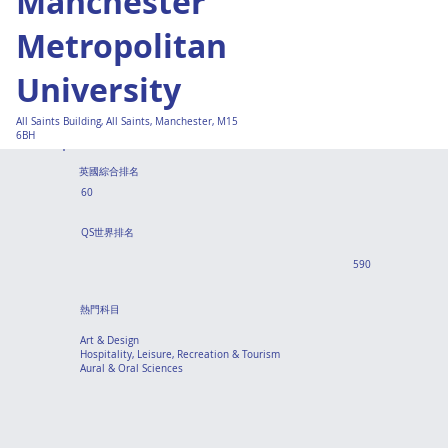
Manchester
Metropolitan
University
All Saints Building, All Saints, Manchester, M15
6BH
英國綜合排名
60
QS世界排名
590
熱門科目
Art & Design
Hospitality, Leisure, Recreation & Tourism
Aural & Oral Sciences