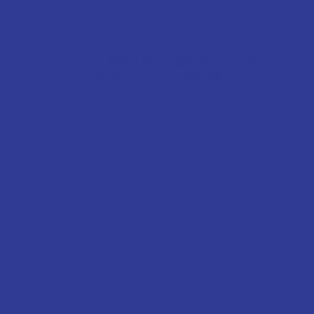
9791 5955
九龍油尖旺太子彌敦道794-802號
協成行太子中心13樓03室