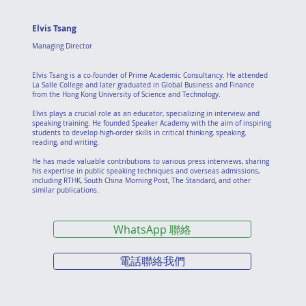
Elvis Tsang
Managing Director
Elvis Tsang is a co-founder of Prime Academic Consultancy. He attended
La Salle College and later graduated in Global Business and Finance
from the Hong Kong University of Science and Technology.
Elvis plays a crucial role as an educator, specializing in interview and
speaking training. He founded Speaker Academy with the aim of inspiring
students to develop high-order skills in critical thinking, speaking,
reading, and writing.
He has made valuable contributions to various press interviews, sharing
his expertise in public speaking techniques and overseas admissions,
including RTHK, South China Morning Post, The Standard, and other
similar publications.
WhatsApp 聯絡
電話聯絡我們