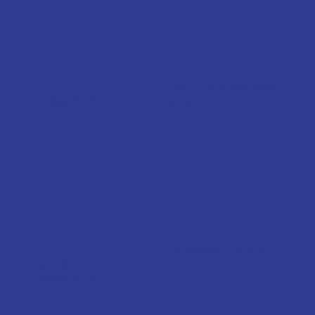
100%
99%
英國頂尖寄宿學校報讀
學生簽證成功率
成功率
98%
85%
牛津/劍橋獲得面試成功率
英國和澳洲頂尖
大學報讀成功率