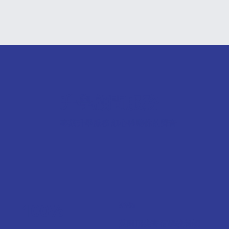
升學顧問服務
專業升學服務 細心聆聽你的聲音
100%
99%
英國頂尖寄宿學校報讀