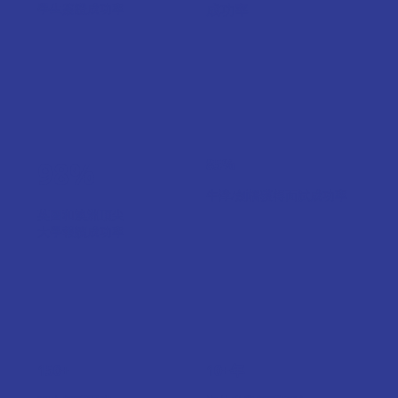
學生簽證成功率
成功率
98%
85%
牛津/劍橋獲得面試成功率
英國和澳洲頂尖
大學報讀成功率
150+
10+年