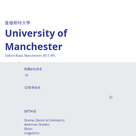
曼徹斯特大學
University of
Manchester
Oxford Road, Manchester, M13 9PL
英國綜合排名
19
QS世界排名
32
熱門科目
Drama, Dance & Cinematics
American Studies
Music
Linguistics