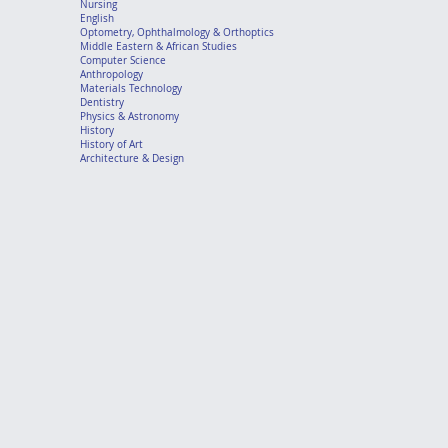
Nursing
English
Optometry, Ophthalmology & Orthoptics
Middle Eastern & African Studies
Computer Science
Anthropology
Materials Technology
Dentistry
Physics & Astronomy
History
History of Art
Architecture & Design