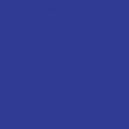
九龍油尖旺太子彌敦道794-802號
協成行太子中心13樓03室