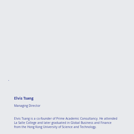
Elvis Tsang
Managing Director
Elvis Tsang is a co-founder of Prime Academic Consultancy. He attended
La Salle College and later graduated in Global Business and Finance
from the Hong Kong University of Science and Technology.