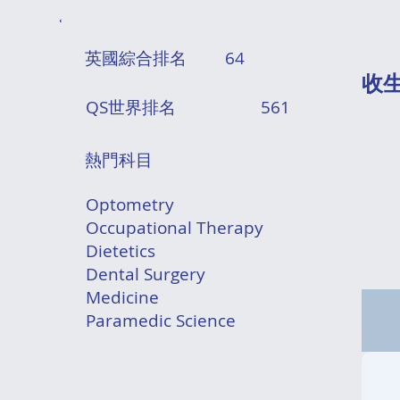
英國綜合排名
64
​收
QS世界排名
561
熱門科目
Optometry
Occupational Therapy
Dietetics
Dental Surgery
Medicine
Paramedic Science