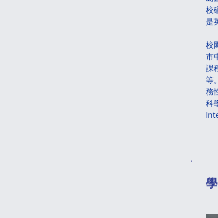
校
是
校
市
課
等
務
科學
In
​