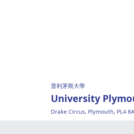
普利茅斯大學
University Plymo
Drake Circus, Plymouth, PL4 8