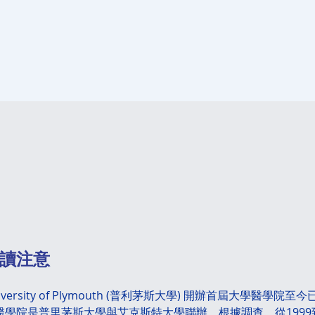
報讀注意
iversity of Plymouth (普利茅斯大學) 開辦首屆大學醫學院至
醫學院是普里茅斯大學與艾克斯特大學聯辦。根據調查，從1999到