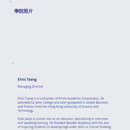
​學院照片
Elvis Tsang
Managing Director
Elvis Tsang is a co-founder of Prime Academic Consultancy. He
attended La Salle College and later graduated in Global Business
and Finance from the Hong Kong University of Science and
Technology.
Elvis plays a crucial role as an educator, specializing in interview
and speaking training. He founded Speaker Academy with the aim
of inspiring students to develop high-order skills in critical thinking,