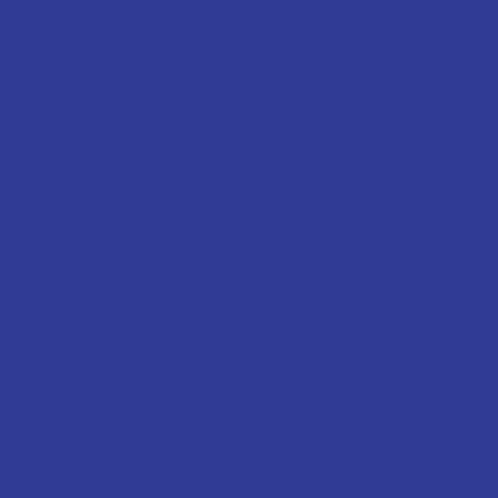
100%
99%
英國頂尖寄宿學校報讀
學生簽證成功率
成功率
98%
85%
牛津/劍橋獲得面試成功率
英國和澳洲頂尖
大學報讀成功率