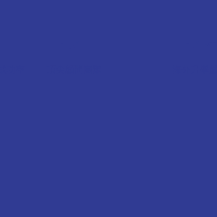
150+
10+
成功率
頂尖顧問團隊
海外升學