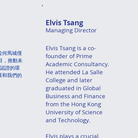
Elvis Tsang
Managing Director
Elvis Tsang is a co-
克拉何馬城僅
founder of Prime
目，推動未
Academic Consultancy.
M認證的環
He attended La Salle
涯和我們的
College and later
graduated in Global
Business and Finance
from the Hong Kong
University of Science
and Technology.
Elvis plays a crucial