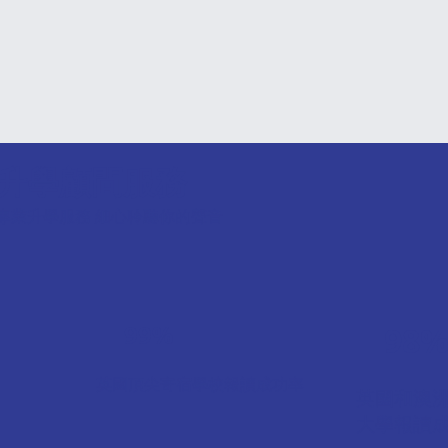
升學顧問服務
專業升學服務 細心聆聽你的聲音
99%
98
英國頂尖寄宿學校報讀成功率
英國和澳
大學報讀