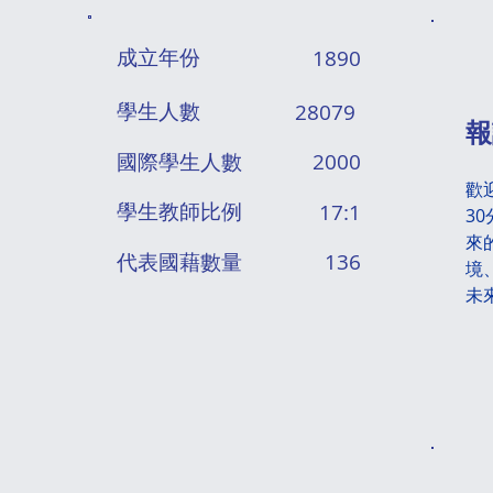
成立年份
1890
​學生人數
28079
​
國際​學生人數
2000
歡迎
學生教師比例
17:1
3
來
代表國藉數量
136
境
未