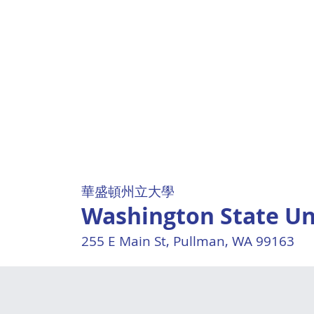
華盛頓州立大學
Washington State Un
255 E Main St, Pullman, WA 99163