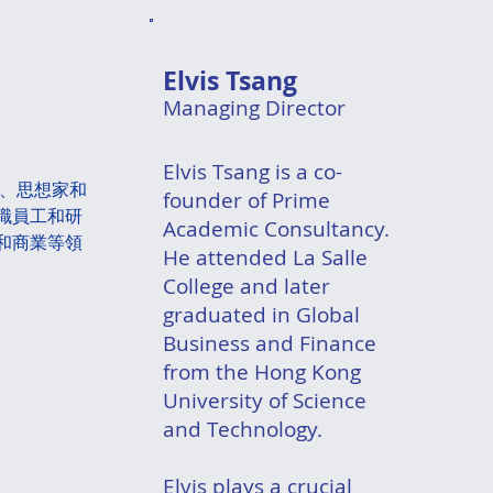
Elvis Tsang
Managing Director
Elvis Tsang is a co-
者、思想家和
founder of Prime
職員工和研
Academic Consultancy.
和商業等領
He attended La Salle
College and later
graduated in Global
Business and Finance
from the Hong Kong
University of Science
and Technology.
Elvis plays a crucial