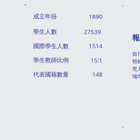
成立年份
1890
​學生人數
27539
​
國際​學生人數
1514
自
學生教師比例
15:1
領
究
代表國藉數量
148
域