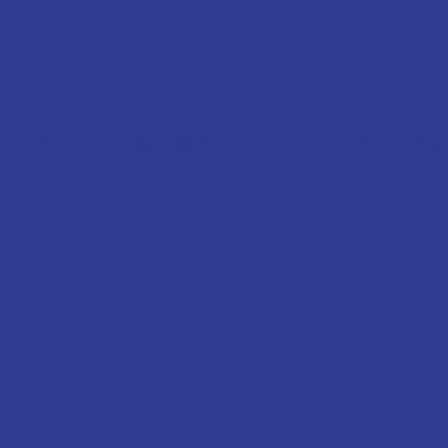
150+
10+
成功率
頂尖顧問團隊
海外升學