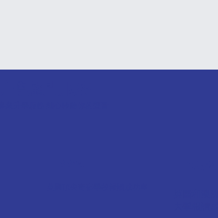
升學顧問服務
專業升學服務 細心聆聽你的聲音
99%
98
英國頂尖寄宿學校報讀成功率
英國和澳
大學報讀